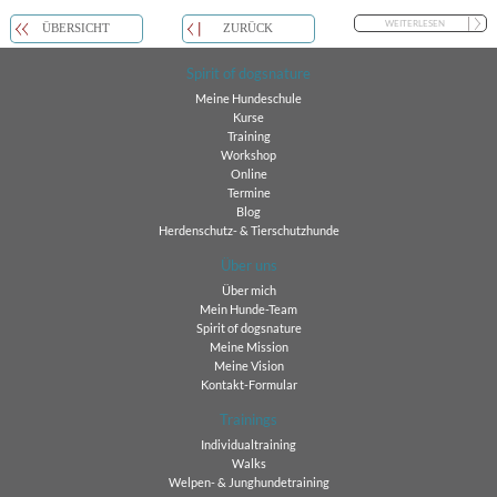
WEITERLESEN
ÜBERSICHT
ZURÜCK
Spirit of dogsnature
Meine Hundeschule
Kurse
Training
Workshop
Online
Termine
Blog
Herdenschutz- & Tierschutzhunde
Über uns
Über mich
Mein Hunde-Team
Spirit of dogsnature
Meine Mission
Meine Vision
Kontakt-Formular
Trainings
Individualtraining
Walks
Welpen- & Junghundetraining