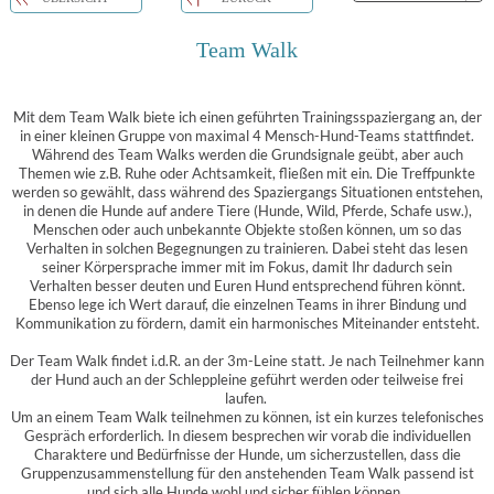
Team Walk
Mit dem Team Walk biete ich einen geführten Trainingsspaziergang an, der
in einer kleinen Gruppe von maximal 4 Mensch-Hund-Teams stattfindet.
Während des Team Walks werden die Grundsignale geübt, aber auch
Themen wie z.B. Ruhe oder Achtsamkeit, fließen mit ein. Die Treffpunkte
werden so gewählt, dass während des Spaziergangs Situationen entstehen,
in denen die Hunde auf andere Tiere (Hunde, Wild, Pferde, Schafe usw.),
Menschen oder auch unbekannte Objekte stoßen können, um so das
Verhalten in solchen Begegnungen zu trainieren. Dabei steht das lesen
seiner Körpersprache immer mit im Fokus, damit Ihr dadurch sein
Verhalten besser deuten und Euren Hund entsprechend führen könnt.
Ebenso lege ich Wert darauf, die einzelnen Teams in ihrer Bindung und
Kommunikation zu fördern, damit ein harmonisches Miteinander entsteht.
Der Team Walk findet i.d.R. an der 3m-Leine statt. Je nach Teilnehmer kann
der Hund auch an der Schleppleine geführt werden oder teilweise frei
laufen.
Um an einem Team Walk teilnehmen zu können, ist ein kurzes telefonisches
Gespräch erforderlich. In diesem besprechen wir vorab die individuellen
Charaktere und Bedürfnisse der Hunde, um sicherzustellen, dass die
Gruppenzusammenstellung für den anstehenden Team Walk passend ist
und sich alle Hunde wohl und sicher fühlen können.