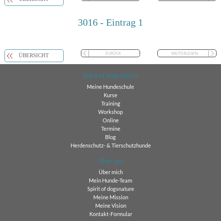
3016 - Eintrag 1
ZURÜCK
WEITERLESEN
ÜBERSICHT
Spirit of dogsnature
Meine Hundeschule
Kurse
Training
Workshop
Online
Termine
Blog
Herdenschutz- & Tierschutzhunde
Über uns
Über mich
Mein Hunde-Team
Spirit of dogsnature
Meine Mission
Meine Vision
Kontakt-Formular