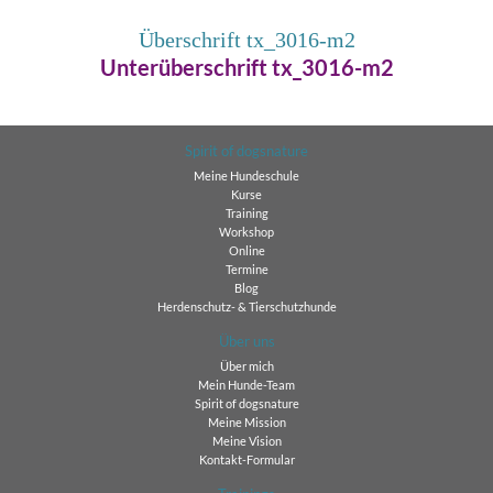
Überschrift tx_3016-m2
Unterüberschrift tx_3016-m2
Spirit of dogsnature
Meine Hundeschule
Kurse
Training
Workshop
Online
Termine
Blog
Herdenschutz- & Tierschutzhunde
Über uns
Über mich
Mein Hunde-Team
Spirit of dogsnature
Meine Mission
Meine Vision
Kontakt-Formular