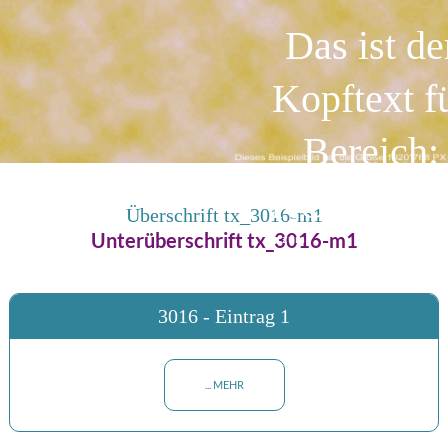
Das ist de
Kopftext f
Bereich:
KOPF_30
Überschrift tx_3016-m1
Unterüberschrift tx_3016-m1
zum
Bild
mit
der
ID:
30160
3016 - Eintrag 1
... MEHR