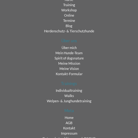
Training
Workshop
Online
Termine
Blog
Herdenschutz- & Tierschutzhunde
Über uns
Über mich
Mein Hunde-Team
Spirit of dogsnature
Meine Mission
Meine Vision
Kontakt-Formular
Trainings
Individualtraining
Walks
Welpen- & Junghundetraining
Meta
Home
AGB
Kontakt
Impressum