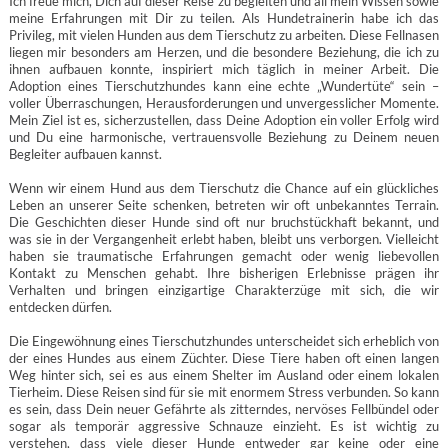
Ich freue mich, Dich auf dieser Reise zu begleiten und all mein Wissen sowie
meine Erfahrungen mit Dir zu teilen. Als Hundetrainerin habe ich das
Privileg, mit vielen Hunden aus dem Tierschutz zu arbeiten. Diese Fellnasen
liegen mir besonders am Herzen, und die besondere Beziehung, die ich zu
ihnen aufbauen konnte, inspiriert mich täglich in meiner Arbeit. Die
Adoption eines Tierschutzhundes kann eine echte „Wundertüte“ sein –
voller Überraschungen, Herausforderungen und unvergesslicher Momente.
Mein Ziel ist es, sicherzustellen, dass Deine Adoption ein voller Erfolg wird
und Du eine harmonische, vertrauensvolle Beziehung zu Deinem neuen
Begleiter aufbauen kannst.
Wenn wir einem Hund aus dem Tierschutz die Chance auf ein glückliches
Leben an unserer Seite schenken, betreten wir oft unbekanntes Terrain.
Die Geschichten dieser Hunde sind oft nur bruchstückhaft bekannt, und
was sie in der Vergangenheit erlebt haben, bleibt uns verborgen. Vielleicht
haben sie traumatische Erfahrungen gemacht oder wenig liebevollen
Kontakt zu Menschen gehabt. Ihre bisherigen Erlebnisse prägen ihr
Verhalten und bringen einzigartige Charakterzüge mit sich, die wir
entdecken dürfen.
Die Eingewöhnung eines Tierschutzhundes unterscheidet sich erheblich von
der eines Hundes aus einem Züchter. Diese Tiere haben oft einen langen
Weg hinter sich, sei es aus einem Shelter im Ausland oder einem lokalen
Tierheim. Diese Reisen sind für sie mit enormem Stress verbunden. So kann
es sein, dass Dein neuer Gefährte als zitterndes, nervöses Fellbündel oder
sogar als temporär aggressive Schnauze einzieht. Es ist wichtig zu
verstehen, dass viele dieser Hunde entweder gar keine oder eine