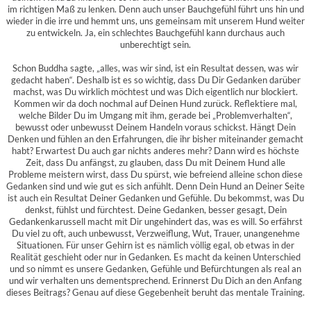
im richtigen Maß zu lenken. Denn auch unser Bauchgefühl führt uns hin und
wieder in die irre und hemmt uns, uns gemeinsam mit unserem Hund weiter
zu entwickeln. Ja, ein schlechtes Bauchgefühl kann durchaus auch
unberechtigt sein.
Schon Buddha sagte, „alles, was wir sind, ist ein Resultat dessen, was wir
gedacht haben“. Deshalb ist es so wichtig, dass Du Dir Gedanken darüber
machst, was Du wirklich möchtest und was Dich eigentlich nur blockiert.
Kommen wir da doch nochmal auf Deinen Hund zurück. Reflektiere mal,
welche Bilder Du im Umgang mit ihm, gerade bei „Problemverhalten“,
bewusst oder unbewusst Deinem Handeln voraus schickst. Hängt Dein
Denken und fühlen an den Erfahrungen, die ihr bisher miteinander gemacht
habt? Erwartest Du auch gar nichts anderes mehr? Dann wird es höchste
Zeit, dass Du anfängst, zu glauben, dass Du mit Deinem Hund alle
Probleme meistern wirst, dass Du spürst, wie befreiend alleine schon diese
Gedanken sind und wie gut es sich anfühlt. Denn Dein Hund an Deiner Seite
ist auch ein Resultat Deiner Gedanken und Gefühle. Du bekommst, was Du
denkst, fühlst und fürchtest. Deine Gedanken, besser gesagt, Dein
Gedankenkarussell macht mit Dir ungehindert das, was es will. So erfährst
Du viel zu oft, auch unbewusst, Verzweiflung, Wut, Trauer, unangenehme
Situationen. Für unser Gehirn ist es nämlich völlig egal, ob etwas in der
Realität geschieht oder nur in Gedanken. Es macht da keinen Unterschied
und so nimmt es unsere Gedanken, Gefühle und Befürchtungen als real an
und wir verhalten uns dementsprechend. Erinnerst Du Dich an den Anfang
dieses Beitrags? Genau auf diese Gegebenheit beruht das mentale Training.