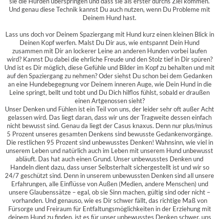
sie die Hürden überspringen und dass sie als erster durchs Ziel kommen.
Und genau diese Technik kannst Du auch nutzen, wenn Du Probleme mit
Deinem Hund hast.
Lass uns doch vor Deinem Spaziergang mit Hund kurz einen kleinen Blick in
Deinen Kopf werfen. Malst Du Dir aus, wie entspannt Dein Hund
zusammen mit Dir an lockerer Leine an anderen Hunden vorbei laufen
wird? Kannst Du dabei die ehrliche Freude und den Stolz tief in Dir spüren?
Und ist es Dir möglich, diese Gefühle und Bilder im Kopf zu behalten und mit
auf den Spaziergang zu nehmen? Oder siehst Du schon bei dem Gedanken
an eine Hundebegegnung vor Deinem inneren Auge, wie Dein Hund in die
Leine springt, bellt und tobt und Du Dich hilflos fühlst, sobald er draußen
einen Artgenossen sieht?
Unser Denken und Fühlen ist ein Teil von uns, der leider sehr oft außer Acht
gelassen wird. Das liegt daran, dass wir uns der Tragweite dessen einfach
nicht bewusst sind. Genau da liegt der Casus knaxus. Denn nur plus/minus
5 Prozent unseres gesamten Denkens sind bewusste Gedankenvorgänge.
Die restlichen 95 Prozent sind unbewusstes Denken! Wahnsinn, wie viel in
unserem Leben und natürlich auch im Leben mit unserem Hund unbewusst
abläuft. Das hat auch einen Grund. Unser unbewusstes Denken und
Handeln dient dazu, dass unser Selbsterhalt sichergestellt ist und wir so
24/7 geschützt sind. Denn in unserem unbewussten Denken sind all unsere
Erfahrungen, alle Einflüsse von Außen (Medien, andere Menschen) und
unsere Glaubenssätze – egal, ob sie Sinn machen, gültig sind oder nicht –
vorhanden. Und genauso, wie es Dir schwer fällt, das richtige Maß von
Fürsorge und Freiraum für Entfaltungsmöglichkeiten in der Erziehung mit
deinem Hund zu finden, ist es für unser unbewusstes Denken schwer, uns