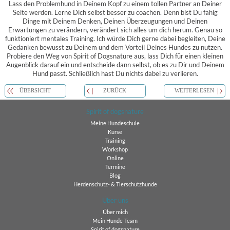
Lass den Problemhund in Deinem Kopf zu einem tollen Partner an Deiner
Seite werden. Lerne Dich selbst besser zu coachen. Denn bist Du fähig
Dinge mit Deinem Denken, Deinen Überzeugungen und Deinen
Erwartungen zu verändern, verändert sich alles um dich herum. Genau so
funktioniert mentales Training. Ich würde Dich gerne dabei begleiten, Deine
Gedanken bewusst zu Deinem und dem Vorteil Deines Hundes zu nutzen.
Probiere den Weg von Spirit of Dogsnature aus, lass Dich für einen kleinen
Augenblick darauf ein und entscheide dann selbst, ob es zu Dir und Deinem
Hund passt. Schließlich hast Du nichts dabei zu verlieren.
ÜBERSICHT
ZURÜCK
WEITERLESEN
Spirit of dogsnature
Meine Hundeschule
Kurse
Training
Workshop
Online
Termine
Blog
Herdenschutz- & Tierschutzhunde
Über uns
Über mich
Mein Hunde-Team
Spirit of dogsnature